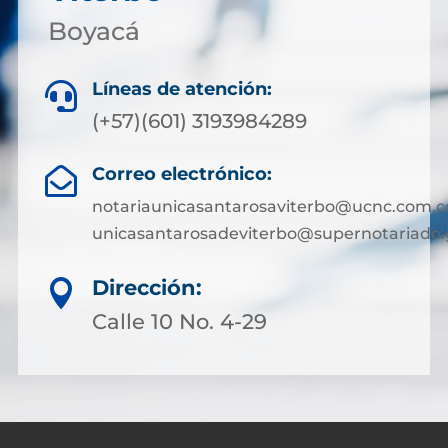
Boyacá
Líneas de atención:

(+57)(601) 3193984289
Correo electrónico:

notariaunicasantarosaviterbo@ucnc.com.c
unicasantarosadeviterbo@supernotariado.
Dirección:

Calle 10 No. 4-29