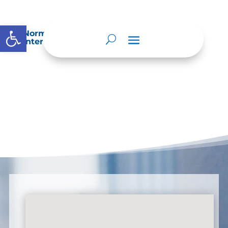
Abrir barra de herramientas
Normatividad especial que les aplique de
interés.