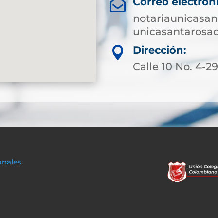
Correo electrón

notariaunicasa
unicasantarosa
Dirección:

Calle 10 No. 4-2
onales