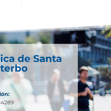
ica de Santa
iterbo
ión:
984289