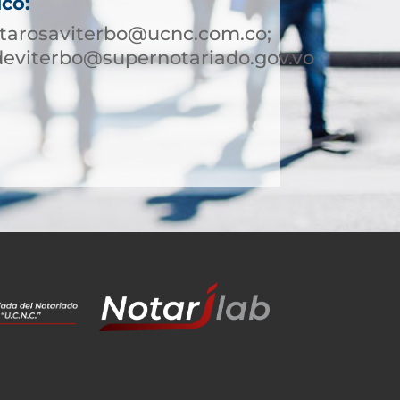
ico:
ntarosaviterbo@ucnc.com.co;
deviterbo@supernotariado.gov.vo
9