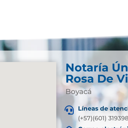
Notaría Ún
Rosa De V
Boyacá
Líneas de atenc

(+57)(601) 3193