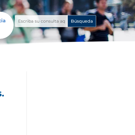
cia
.