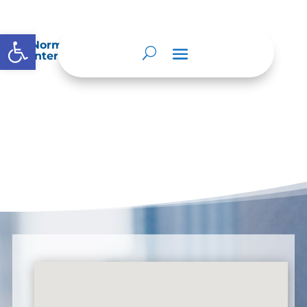
Abrir barra de herramientas
Normatividad especial que les aplique de
interés.