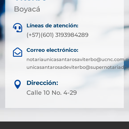
Boyacá
Líneas de atención:

(+57)(601) 3193984289
Correo electrónico:

notariaunicasantarosaviterbo@ucnc.com.c
unicasantarosadeviterbo@supernotariado.
Dirección:

Calle 10 No. 4-29