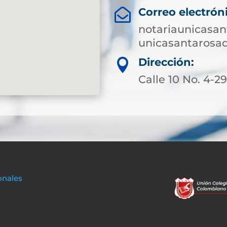
Correo electrón

notariaunicasa
unicasantarosa
Dirección:

Calle 10 No. 4-2
onales