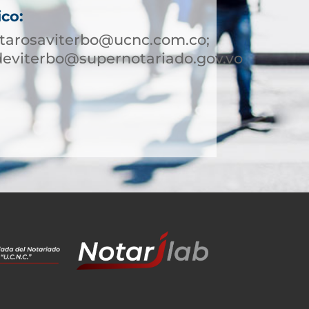
ico:
ntarosaviterbo@ucnc.com.co;
deviterbo@supernotariado.gov.vo
9