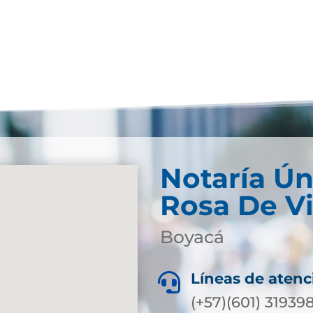
Notaría Ún
Rosa De V
Boyacá
Líneas de atenc

(+57)(601) 3193