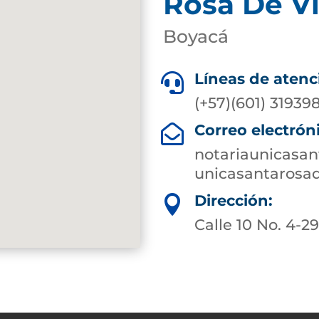
Rosa De V
Boyacá
Líneas de atenc

(+57)(601) 3193
Correo electrón

notariaunicasa
unicasantarosa
Dirección:

Calle 10 No. 4-2