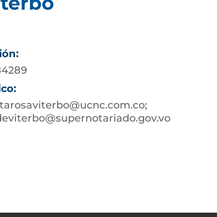
iterbo
ión:
984289
ico:
ntarosaviterbo@ucnc.com.co;
deviterbo@supernotariado.gov.vo
9