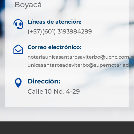
Boyacá
Líneas de atención:

(+57)(601) 3193984289
Correo electrónico:

notariaunicasantarosaviterbo@ucnc.com.c
unicasantarosadeviterbo@supernotariado.
Dirección:

Calle 10 No. 4-29