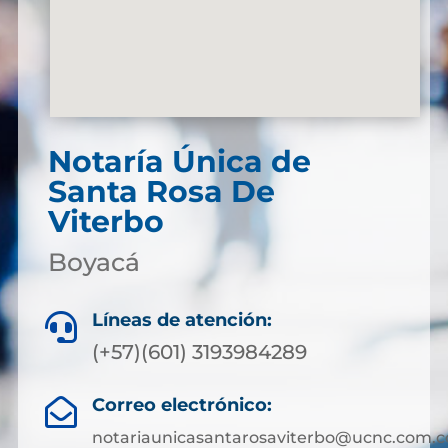
Notaría Única de
Santa Rosa De
Viterbo
Boyacá
Líneas de atención:

(+57)(601) 3193984289
Correo electrónico:

notariaunicasantarosaviterbo@ucnc.com.c