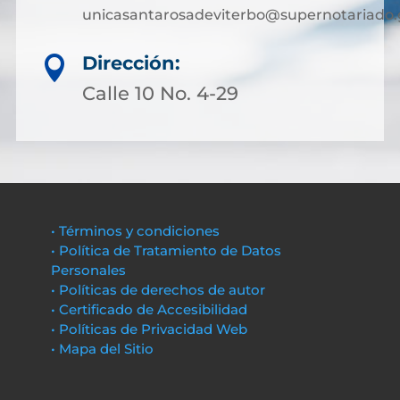
unicasantarosadeviterbo@supernotariado.
Dirección:

Calle 10 No. 4-29
• Términos y condiciones
• Política de Tratamiento de Datos
Personales
• Políticas de derechos de autor
• Certificado de Accesibilidad
• Políticas de Privacidad Web
• Mapa del Sitio