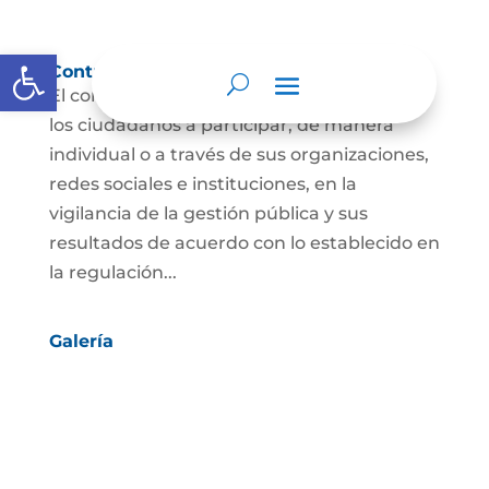
Abrir barra de herramientas
Control social
El control social es el derecho y el deber de
los ciudadanos a participar, de manera
individual o a través de sus organizaciones,
redes sociales e instituciones, en la
vigilancia de la gestión pública y sus
resultados de acuerdo con lo establecido en
la regulación...
Galería