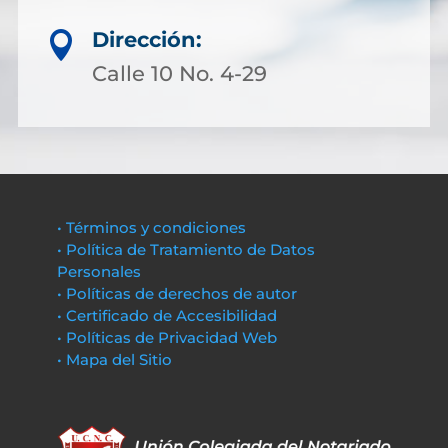
Dirección:

Calle 10 No. 4-29
• Términos y condiciones
• Política de Tratamiento de Datos
Personales
• Políticas de derechos de autor
• Certificado de Accesibilidad
• Políticas de Privacidad Web
• Mapa del Sitio