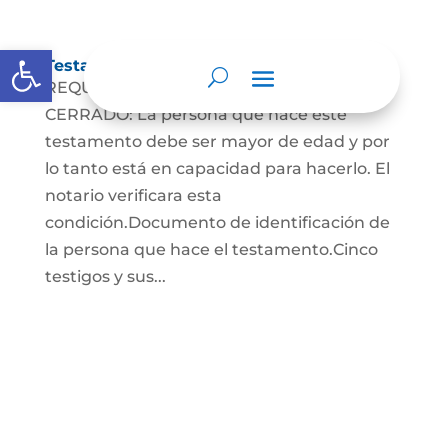
Abrir barra de herramientas
Testamento Cerrado
REQUISITOS PARA EL TESTAMENTO
CERRADO: La persona que hace este
testamento debe ser mayor de edad y por
lo tanto está en capacidad para hacerlo. El
notario verificara esta
condición.Documento de identificación de
la persona que hace el testamento.Cinco
testigos y sus...