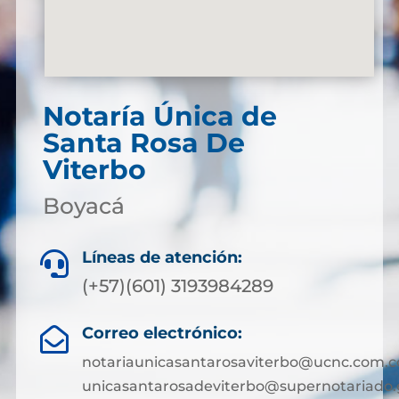
Notaría Única de
Santa Rosa De
Viterbo
Boyacá
Líneas de atención:

(+57)(601) 3193984289
Correo electrónico:

notariaunicasantarosaviterbo@ucnc.com.c
unicasantarosadeviterbo@supernotariado.