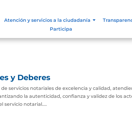
tivas de los procesos
Atención y servicios a la ciudadanía
Transparen
Participa
nes y Deberes
n de servicios notariales de excelencia y calidad, atendi
antizando la autenticidad, confianza y validez de los act
servicio notarial....