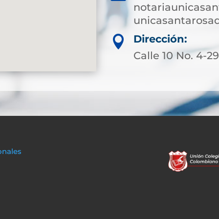
notariaunicasa
unicasantarosa
Dirección:

Calle 10 No. 4-2
onales