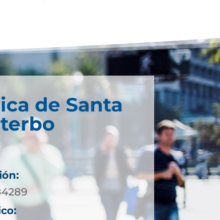
ica de Santa
iterbo
ión:
984289
ico: