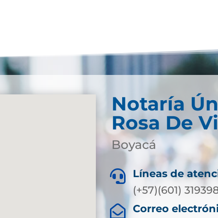
Notaría Ún
Rosa De V
Boyacá
Líneas de atenc

(+57)(601) 3193
Correo electrón
