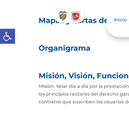
Mapas y cartas descrip
Inicio
Abrir barra de herramientas
Organigrama
Misión, Visión, Funcio
Misión: Velar día a día por la prestació
los principios rectores del derecho gar
contratos que suscriben los usuarios del 