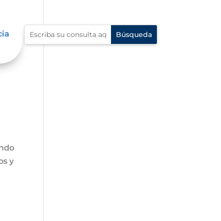
cia
endo
os y