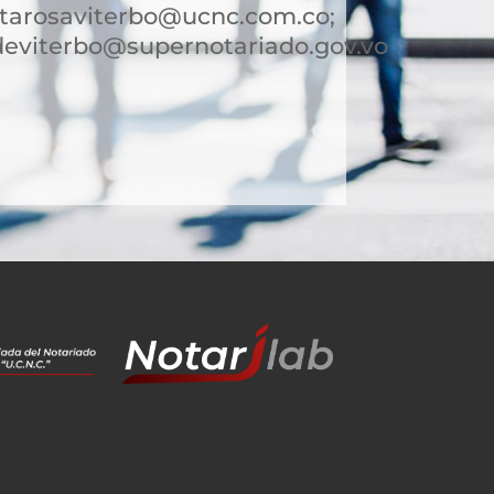
ntarosaviterbo@ucnc.com.co;
deviterbo@supernotariado.gov.vo
9