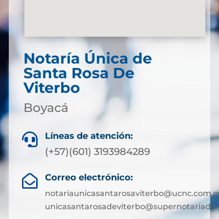
Notaría Única de
Santa Rosa De
Viterbo
Boyacá
Líneas de atención:

(+57)(601) 3193984289
Correo electrónico:

notariaunicasantarosaviterbo@ucnc.com.c
unicasantarosadeviterbo@supernotariado.