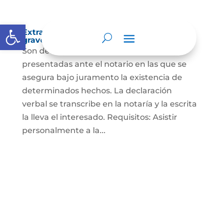
Abrir barra de herramientas
Extra-proceso o declaración bajo la
gravedad de juramento
Son declaraciones verbales o escritas
presentadas ante el notario en las que se
asegura bajo juramento la existencia de
determinados hechos. La declaración
verbal se transcribe en la notaría y la escrita
la lleva el interesado. Requisitos: Asistir
personalmente a la...