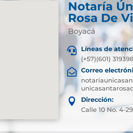
Notaría Ún
Rosa De V
Boyacá
Líneas de atenc

(+57)(601) 3193
Correo electrón

notariaunicasa
unicasantarosa
Dirección:

Calle 10 No. 4-2