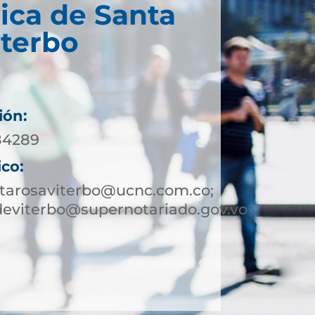
ica de Santa
iterbo
ión:
984289
ico:
ntarosaviterbo@ucnc.com.co;
deviterbo@supernotariado.gov.vo
9