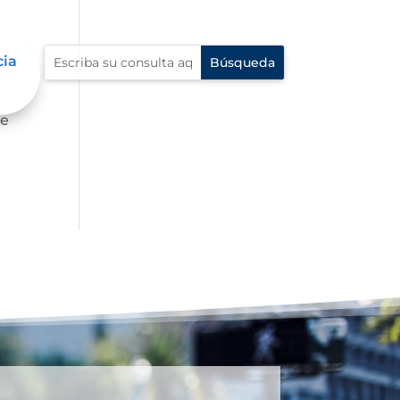
cia
de