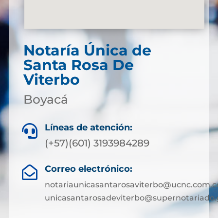
Notaría Única de
Santa Rosa De
Viterbo
Boyacá
Líneas de atención:

(+57)(601) 3193984289
Correo electrónico:

notariaunicasantarosaviterbo@ucnc.com.c
unicasantarosadeviterbo@supernotariado.