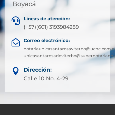
Boyacá
Líneas de atención:

(+57)(601) 3193984289
Correo electrónico:

notariaunicasantarosaviterbo@ucnc.com.c
unicasantarosadeviterbo@supernotariado.
Dirección:

Calle 10 No. 4-29