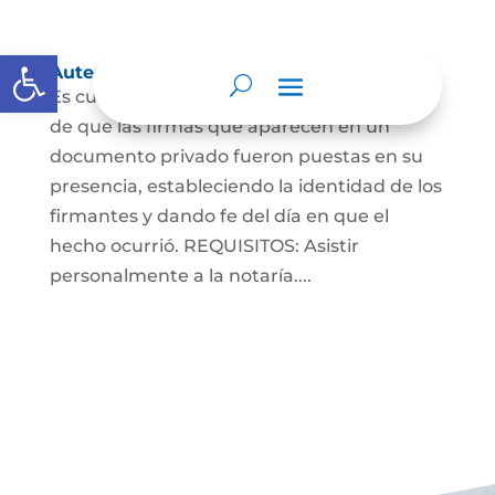
Abrir barra de herramientas
Autenticaciones
Es cuando el notario da testimonio escrito
de que las firmas que aparecen en un
documento privado fueron puestas en su
presencia, estableciendo la identidad de los
firmantes y dando fe del día en que el
hecho ocurrió. REQUISITOS: Asistir
personalmente a la notaría....