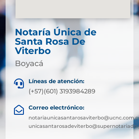
Notaría Única de
Santa Rosa De
Viterbo
Boyacá
Líneas de atención:

(+57)(601) 3193984289
Correo electrónico:

notariaunicasantarosaviterbo@ucnc.com.c
unicasantarosadeviterbo@supernotariado.