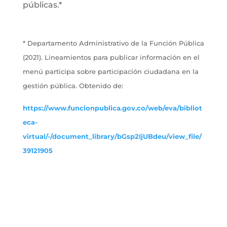
públicas.*
* Departamento Administrativo de la Función Pública
(2021). Lineamientos para publicar información en el
menú participa sobre participación ciudadana en la
gestión pública. Obtenido de:
https://www.funcionpublica.gov.co/web/eva/bibliot
eca-
virtual/-/document_library/bGsp2IjUBdeu/view_file/
39121905