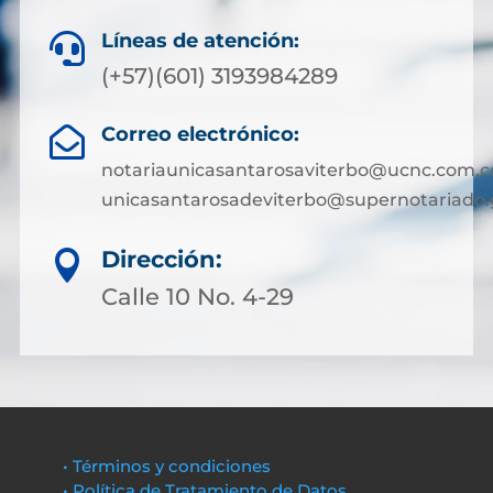
Líneas de atención:

(+57)(601) 3193984289
Correo electrónico:

notariaunicasantarosaviterbo@ucnc.com.c
unicasantarosadeviterbo@supernotariado.
Dirección:

Calle 10 No. 4-29
• Términos y condiciones
• Política de Tratamiento de Datos