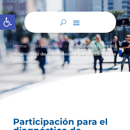
Abrir barra de herramientas
Home
Sin categoría
Participación para el
9
9
diagnóstico de necesidades e identificación de
problemas.
Participación para el