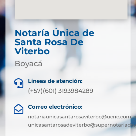
Notaría Única de
Santa Rosa De
Viterbo
Boyacá
Líneas de atención:

(+57)(601) 3193984289
Correo electrónico:

notariaunicasantarosaviterbo@ucnc.com.c
unicasantarosadeviterbo@supernotariado.