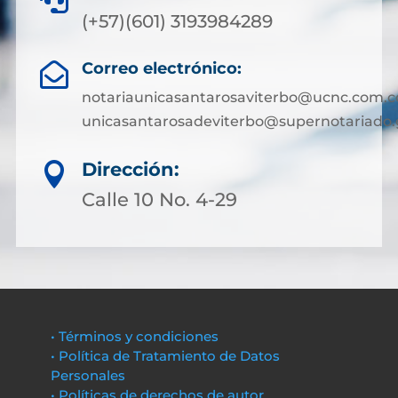
(+57)(601) 3193984289
Correo electrónico:

notariaunicasantarosaviterbo@ucnc.com.c
unicasantarosadeviterbo@supernotariado.
Dirección:

Calle 10 No. 4-29
• Términos y condiciones
• Política de Tratamiento de Datos
Personales
• Políticas de derechos de autor