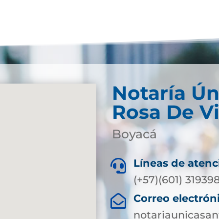
Notaría Ún
Rosa De V
Boyacá
Líneas de atenc

(+57)(601) 3193
Correo electrón

notariaunicasa