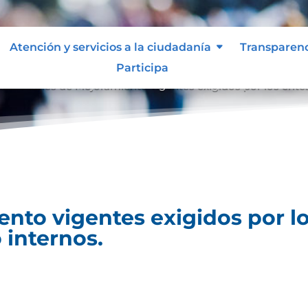
Atención y servicios a la ciudadanía
Transparen
Participa
es
Planes de Mejoramiento vigentes exigidos por los entes
9
nto vigentes exigidos por lo
 internos.