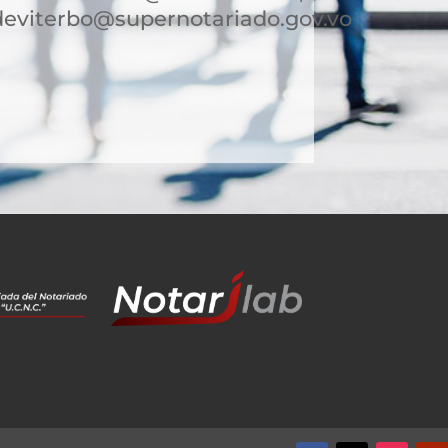
deviterbo@supernotariado.gov.vo
9