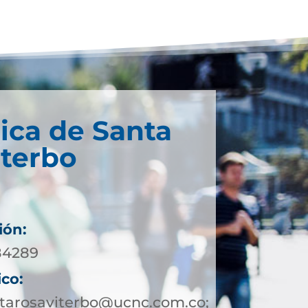
ica de Santa
iterbo
ión:
984289
ico:
ntarosaviterbo@ucnc.com.co;