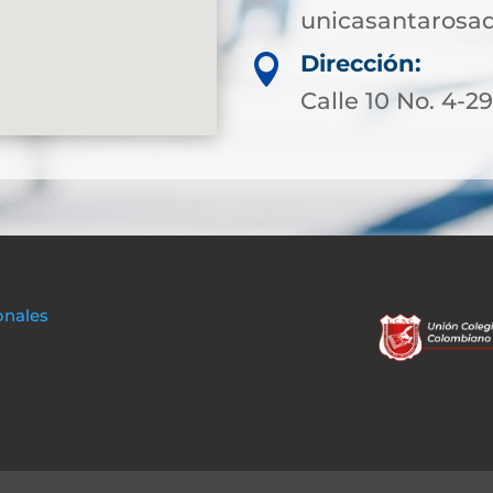
unicasantarosa
Dirección:

Calle 10 No. 4-2
onales