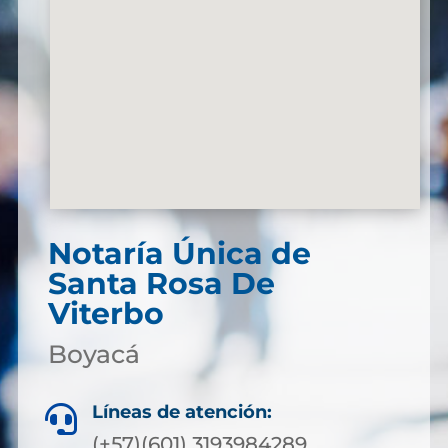
Notaría Única de
Santa Rosa De
Viterbo
Boyacá
Líneas de atención:

(+57)(601) 3193984289