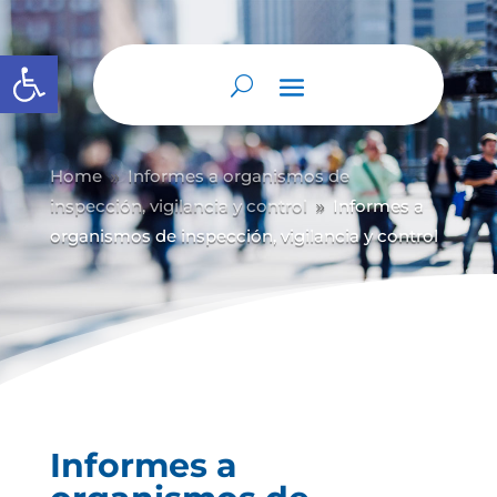
Abrir barra de herramientas
Home
Informes a organismos de
9
inspección, vigilancia y control
Informes a
9
organismos de inspección, vigilancia y control
Informes a