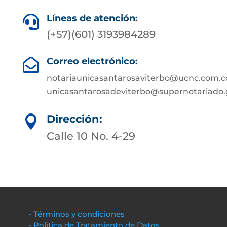
Líneas de atención:

(+57)(601) 3193984289
Correo electrónico:

notariaunicasantarosaviterbo@ucnc.com.c
unicasantarosadeviterbo@supernotariado.
Dirección:

Calle 10 No. 4-29
• Términos y condiciones
• Política de Tratamiento de Datos