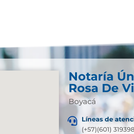
Notaría Ún
Rosa De V
Boyacá
Líneas de atenc

(+57)(601) 3193