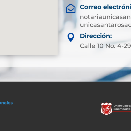
Correo electrón

notariaunicasa
unicasantarosa
Dirección:

Calle 10 No. 4-2
onales