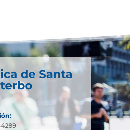
ica de Santa
iterbo
ión:
984289