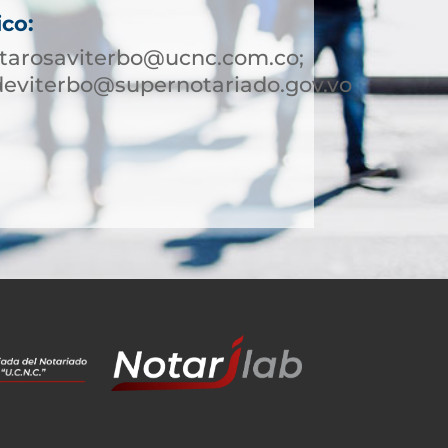
ico:
ntarosaviterbo@ucnc.com.co;
deviterbo@supernotariado.gov.vo
9