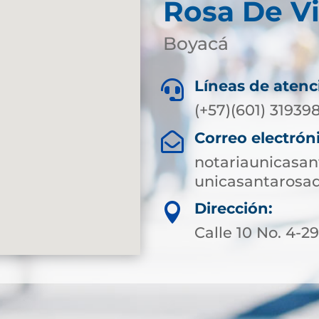
Rosa De V
Boyacá
Líneas de atenc

(+57)(601) 3193
Correo electrón

notariaunicasa
unicasantarosa
Dirección:

Calle 10 No. 4-2