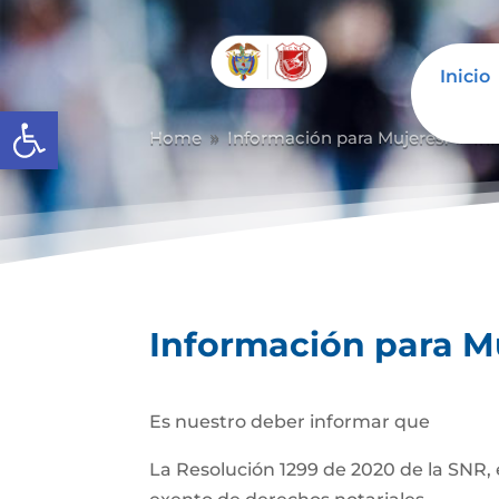
Inicio
Abrir barra de herramientas
Home
Información para Mujeres.
In
9
9
Información para M
Es nuestro deber informar que
La Resolución 1299 de 2020 de la SNR, 