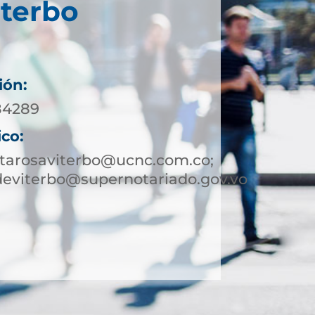
iterbo
ión:
984289
ico:
ntarosaviterbo@ucnc.com.co;
deviterbo@supernotariado.gov.vo
9